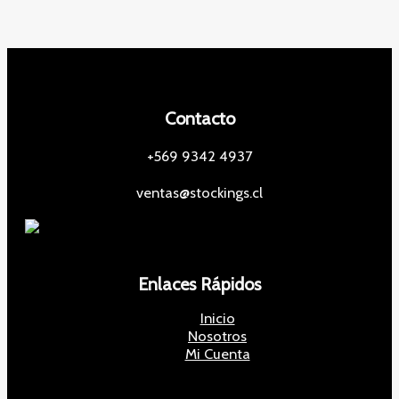
t
d
s
u
o
u
c
c
t
t
o
o
s
s
Contacto
+569 9342 4937
ventas@stockings.cl
Enlaces Rápidos
Inicio
Nosotros
Mi Cuenta