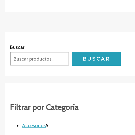
Buscar
BUSCAR
Filtrar por Categoría
5
Accesorios
5
p