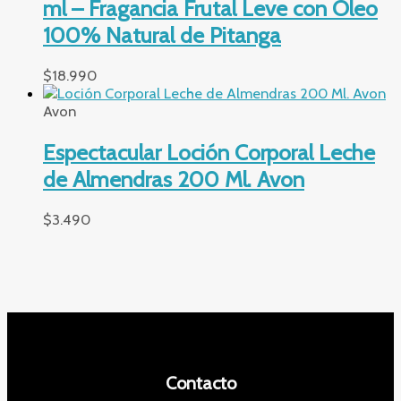
ml – Fragancia Frutal Leve con Óleo
100% Natural de Pitanga
$
18.990
Avon
Espectacular Loción Corporal Leche
de Almendras 200 Ml. Avon
$
3.490
Contacto