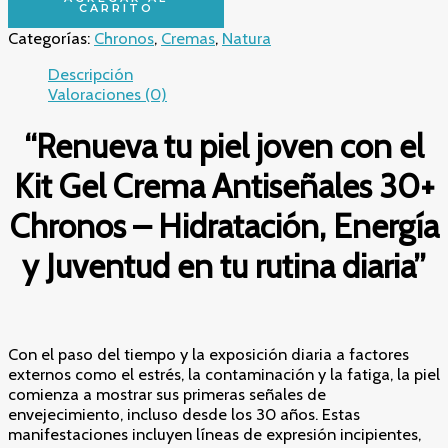
tu
CARRITO
piel
Categorías:
Chronos
,
Cremas
,
Natura
joven
con
Descripción
el
Valoraciones (0)
Kit
Gel
“Renueva tu piel joven con el
Crema
Antiseñales
Kit Gel Crema Antiseñales 30+
30+
Chronos
Chronos – Hidratación, Energía
–
Hidratación,
y Juventud en tu rutina diaria”
Energía
y
Juventud
en
tu
Con el paso del tiempo y la exposición diaria a factores
rutina
externos como el estrés, la contaminación y la fatiga, la piel
diaria"
comienza a mostrar sus primeras señales de
cantidad
envejecimiento, incluso desde los 30 años. Estas
manifestaciones incluyen líneas de expresión incipientes,