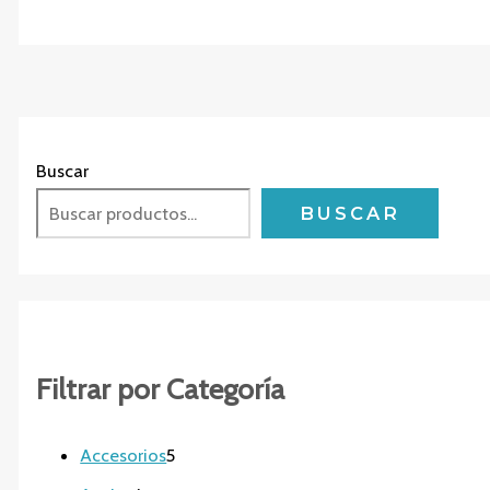
Buscar
BUSCAR
Filtrar por Categoría
5
Accesorios
5
p