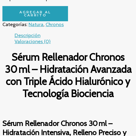
Sérum
AGREGAR AL
Rellenador
CARRITO
Chronos
Categorías:
Natura
,
Chronos
30 ml
–
Descripción
Hidratación
Valoraciones (0)
Avanzada
con
Sérum Rellenador Chronos
Triple
Ácido
30 ml – Hidratación Avanzada
Hialurónico
y
con Triple Ácido Hialurónico y
Tecnología
Biociencia
Tecnología Biociencia
cantidad
Sérum Rellenador Chronos 30 ml –
Hidratación Intensiva, Relleno Preciso y