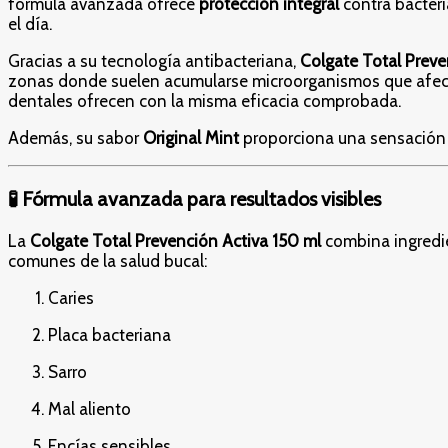
fórmula avanzada ofrece
protección integral
contra bacteri
Integral
el día.
Todos
los
Gracias a su tecnología antibacteriana,
Colgate Total Preve
Días
zonas donde suelen acumularse microorganismos que afecta
cantidad
dentales ofrecen con la misma eficacia comprobada.
Además, su sabor
Original Mint
proporciona una sensación d
🧪 Fórmula avanzada para resultados visibles
La
Colgate Total Prevención Activa 150 ml
combina ingredie
comunes de la salud bucal:
Caries
Placa bacteriana
Sarro
Mal aliento
Encías sensibles