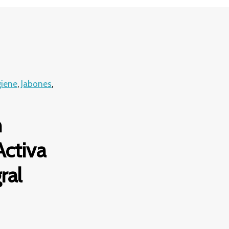
giene
,
Jabones
,
n
Activa
ral