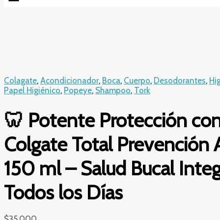
Colagate
,
Acondicionador
,
Boca
,
Cuerpo
,
Desodorantes
,
Hi
Papel Higiénico
,
Popeye
,
Shampoo
,
Tork
🦷 Potente Protección co
Colgate Total Prevención 
150 ml – Salud Bucal Integ
Todos los Días
$
35.000