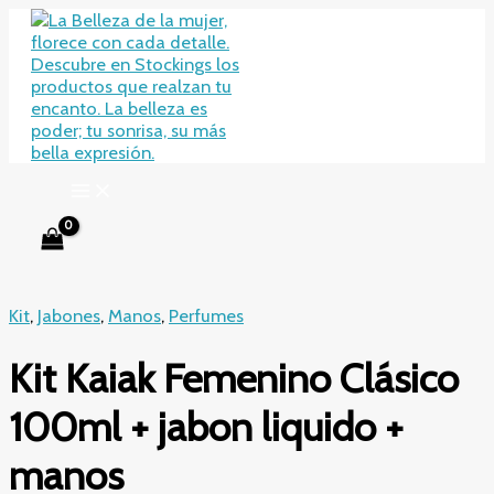
Ir
al
contenido
Kit
,
Jabones
,
Manos
,
Perfumes
Kit Kaiak Femenino Clásico
100ml + jabon liquido +
manos