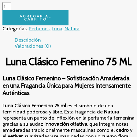
Luna
Clásico
Femenino
AGREGAR AL
CARRITO
75
Categorías:
Perfumes
,
Luna
,
Natura
Ml.
cantidad
Descripción
Valoraciones (0)
Luna Clásico Femenino 75 Ml.
Luna Clásico Femenino – Sofisticación Amaderada
en una Fragancia Única para Mujeres Intensamente
Auténticas
Luna Clásico Femenino 75 ml
es el símbolo de una
feminidad poderosa y libre. Esta fragancia de
Natura
representa un punto de inflexión en la perfumería femenina
gracias a su audaz
innovación olfativa
, que integra notas
amaderadas tradicionalmente masculinas como el
cedro
y
el
vetiver
, suavizadas y reimaginadas con un cuerpo floral