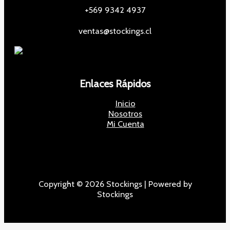
+569 9342 4937
ventas@stockings.cl
Enlaces Rápidos
Inicio
Nosotros
Mi Cuenta
Copyright © 2026 Stockings | Powered by
Stockings