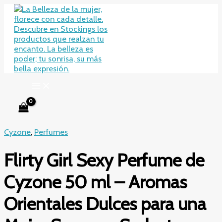
Ir
al
contenido
Cyzone
,
Perfumes
Flirty Girl Sexy Perfume de
Cyzone 50 ml – Aromas
Orientales Dulces para una