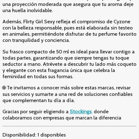
una proyección moderada que asegura que tu aroma deje
una huella inolvidable.
Además, Flirty Girl Sexy refleja el compromiso de Cyzone
con la belleza responsable, pues está elaborada sin testeo
en animales, permitiéndote disfrutar de tu perfume favorito
con tranquilidad y conciencia.
Su frasco compacto de 50 ml es ideal para llevar contigo a
todas partes, garantizando que siempre tengas tu toque
seductor a mano. Atrévete a descubrir tu lado más coqueto
y elegante con esta fragancia única que celebra la
feminidad en todas sus formas.
🌐 Te invitamos a conocer más sobre estas marcas, revisar
sus servicios y sumarte a una red de soluciones confiables
que complementan tu día a día.
Gracias por seguir eligiendo a
Stockings
,
donde
colaboramos con empresas que marcan la diferencia
Disponibilidad:
1 disponibles