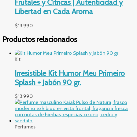
Frutales y Cítricas | Autenticidad y
Libertad en Cada Aroma
$
13.990
Productos relacionados
Kit
Irresistible Kit Humor Meu Primeiro
Splash + Jabón 90 gr.
$
13.990
Perfumes