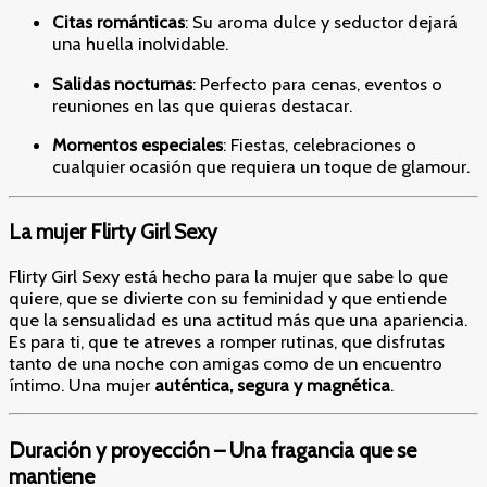
Citas románticas
: Su aroma dulce y seductor dejará
una huella inolvidable.
Salidas nocturnas
: Perfecto para cenas, eventos o
reuniones en las que quieras destacar.
Momentos especiales
: Fiestas, celebraciones o
cualquier ocasión que requiera un toque de glamour.
La mujer Flirty Girl Sexy
Flirty Girl Sexy está hecho para la mujer que sabe lo que
quiere, que se divierte con su feminidad y que entiende
que la sensualidad es una actitud más que una apariencia.
Es para ti, que te atreves a romper rutinas, que disfrutas
tanto de una noche con amigas como de un encuentro
íntimo. Una mujer
auténtica, segura y magnética
.
Duración y proyección – Una fragancia que se
mantiene