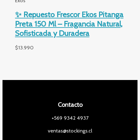
Ekos
✨ Repuesto Frescor Ekos Pitanga
Preta 150 Ml – Fragancia Natural,
Sofisticada y Duradera
$
13.990
Contacto
+569 9342 4937
ventas@stockings.cl