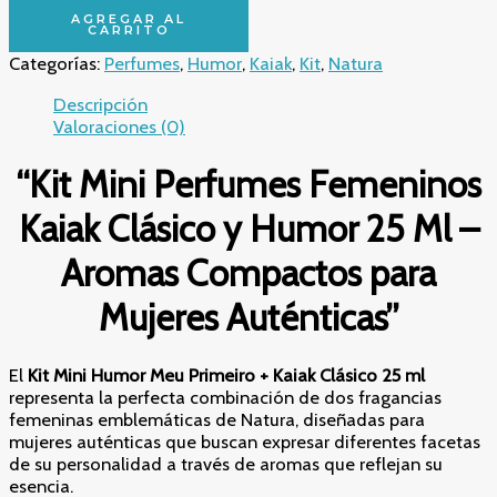
Mini
Perfumes
AGREGAR AL
CARRITO
Femeninos
Categorías:
Perfumes
,
Humor
,
Kaiak
,
Kit
,
Natura
Kaiak
Clásico
Descripción
y
Valoraciones (0)
Humor
25
“Kit Mini Perfumes Femeninos
ml
–
Kaiak Clásico y Humor 25 Ml –
Aromas
Compactos
Aromas Compactos para
para
Mujeres
Mujeres Auténticas”
Auténticas"
cantidad
El
Kit Mini Humor Meu Primeiro + Kaiak Clásico 25 ml
representa la perfecta combinación de dos fragancias
femeninas emblemáticas de Natura, diseñadas para
mujeres auténticas que buscan expresar diferentes facetas
de su personalidad a través de aromas que reflejan su
esencia.