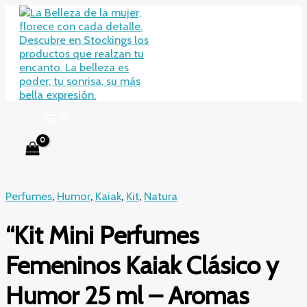
Ir
al
contenido
Perfumes
,
Humor
,
Kaiak
,
Kit
,
Natura
“Kit Mini Perfumes
Femeninos Kaiak Clásico y
Humor 25 ml – Aromas