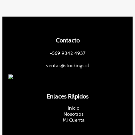
t
d
s
u
o
u
c
c
t
t
o
o
s
s
Contacto
+569 9342 4937
ventas@stockings.cl
Enlaces Rápidos
Inicio
Nosotros
Mi Cuenta