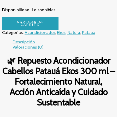
Disponibilidad:
1 disponibles
🌿
AGREGAR AL
Repuesto
CARRITO
Acondicionador
Categorías:
Acondicionador
,
Ekos
,
Natura
,
Patauá
Cabellos
Patauá
Descripción
Ekos
Valoraciones (0)
300
ml
🌿 Repuesto Acondicionador
–
Fortalecimiento
Cabellos Patauá Ekos 300 ml –
Natural,
Acción
Fortalecimiento Natural,
Anticaída
y
Acción Anticaída y Cuidado
Cuidado
Sustentable
Sustentable
cantidad