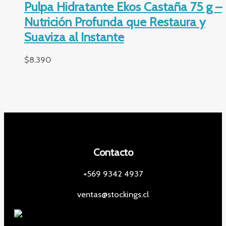
Pulpa Hidratante Ekos Castaña 75 g –
Nutrición Profunda que Restaura y
Suaviza al Instante
$
8.390
Contacto
+569 9342 4937
ventas@stockings.cl