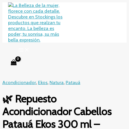
Ir
al
contenido
Acondicionador
,
Ekos
,
Natura
,
Patauá
🌿 Repuesto
Acondicionador Cabellos
Patauá Ekos 300 ml –