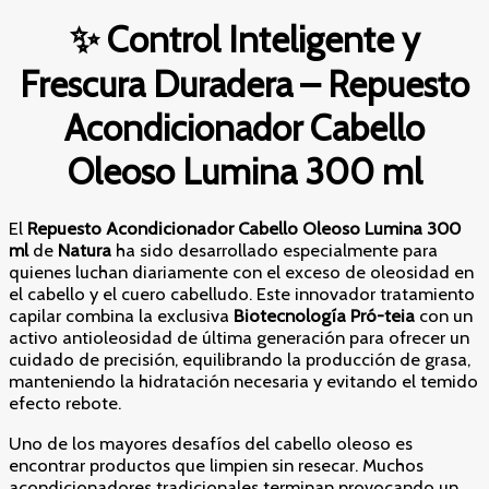
Acondicionador
✨ Control Inteligente y
Cabello
Oleoso
Frescura Duradera – Repuesto
Lumina
300
Acondicionador Cabello
ml
cantidad
Oleoso Lumina 300 ml
El
Repuesto Acondicionador Cabello Oleoso Lumina 300
ml
de
Natura
ha sido desarrollado especialmente para
quienes luchan diariamente con el exceso de oleosidad en
el cabello y el cuero cabelludo. Este innovador tratamiento
capilar combina la exclusiva
Biotecnología Pró-teia
con un
activo antioleosidad de última generación para ofrecer un
cuidado de precisión, equilibrando la producción de grasa,
manteniendo la hidratación necesaria y evitando el temido
efecto rebote.
Uno de los mayores desafíos del cabello oleoso es
encontrar productos que limpien sin resecar. Muchos
acondicionadores tradicionales terminan provocando un