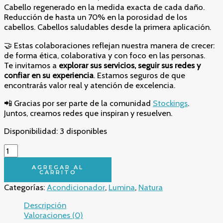
Cabello regenerado en la medida exacta de cada daño.
Reducción de hasta un 70% en la porosidad de los
cabellos. Cabellos saludables desde la primera aplicación.
🤝 Estas colaboraciones reflejan nuestra manera de crecer:
de forma ética, colaborativa y con foco en las personas.
Te invitamos a
explorar sus servicios, seguir sus redes y
confiar en su experiencia
. Estamos seguros de que
encontrarás valor real y atención de excelencia.
📲 Gracias por ser parte de la comunidad
Stockings
.
Juntos, creamos redes que inspiran y resuelven.
Disponibilidad:
3 disponibles
✨
Control
Inteligente
AGREGAR AL
CARRITO
y
Categorías:
Acondicionador
,
Lumina
,
Natura
Frescura
Duradera
Descripción
–
Valoraciones (0)
Repuesto