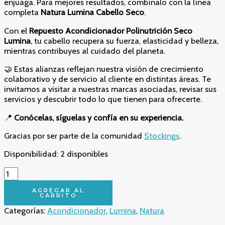
enjuaga. Para mejores resultados, combínalo con la línea
completa
Natura Lumina Cabello Seco
.
Con el
Repuesto Acondicionador Polinutrición Seco
Lumina
, tu cabello recupera su fuerza, elasticidad y belleza,
mientras contribuyes al cuidado del planeta.
🤝 Estas alianzas reflejan nuestra visión de crecimiento
colaborativo y de servicio al cliente en distintas áreas. Te
invitamos a visitar a nuestras marcas asociadas, revisar sus
servicios y descubrir todo lo que tienen para ofrecerte.
📍
Conócelas, síguelas y confía en su experiencia.
Gracias por ser parte de la comunidad
Stockings
.
Disponibilidad:
2 disponibles
✨
Hidratación
Profunda
AGREGAR AL
CARRITO
y
Categorías:
Acondicionador
,
Lumina
,
Natura
Reparación
Total