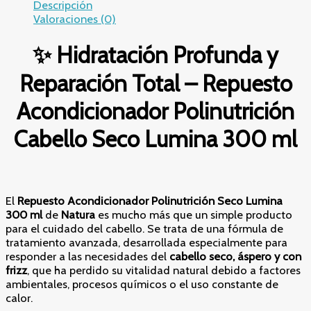
Descripción
–
Valoraciones (0)
Repuesto
Acondicionador
✨ Hidratación Profunda y
Polinutrición
Cabello
Reparación Total – Repuesto
Seco
Lumina
Acondicionador Polinutrición
300
ml
Cabello Seco Lumina 300 ml
cantidad
El
Repuesto Acondicionador Polinutrición Seco Lumina
300 ml
de
Natura
es mucho más que un simple producto
para el cuidado del cabello. Se trata de una fórmula de
tratamiento avanzada, desarrollada especialmente para
responder a las necesidades del
cabello seco, áspero y con
frizz
, que ha perdido su vitalidad natural debido a factores
ambientales, procesos químicos o el uso constante de
calor.