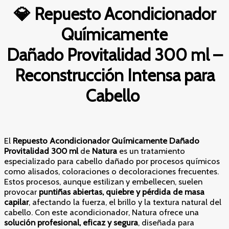
ml
💎
Repuesto Acondicionador
–
Reconstrucción
Químicamente
Intensa
para
Dañado
Provitalidad 300 ml –
Cabello
cantidad
Reconstrucción Intensa para
Cabello
El
Repuesto Acondicionador Químicamente Dañado
Provitalidad 300 ml
de
Natura
es un tratamiento
especializado para cabello dañado por procesos químicos
como alisados, coloraciones o decoloraciones frecuentes.
Estos procesos, aunque estilizan y embellecen, suelen
provocar
puntiñas abiertas, quiebre y pérdida de masa
capilar
, afectando la fuerza, el brillo y la textura natural del
cabello. Con este acondicionador, Natura ofrece una
solución profesional, eficaz y segura
, diseñada para