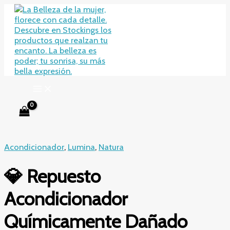
Ir
al
contenido
Acondicionador
,
Lumina
,
Natura
💎 Repuesto
Acondicionador
Químicamente Dañado