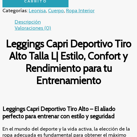
CARRITO
Tiro
Categorías:
Leonisa
,
Cuerpo
,
Ropa Interior
Alto
Talla
Descripción
L
Valoraciones (0)
|
Estilo,
Leggings Capri Deportivo Tiro
Confort
y
Alto Talla L| Estilo, Confort y
Rendimiento
para
Rendimiento para tu
tu
Entrenamiento
Entrenamiento
cantidad
Leggings Capri Deportivo Tiro Alto – El aliado
perfecto para entrenar con estilo y seguridad
En el mundo del deporte y la vida activa, la elección de la
ropa adecuada es fundamental para obtener el máximo