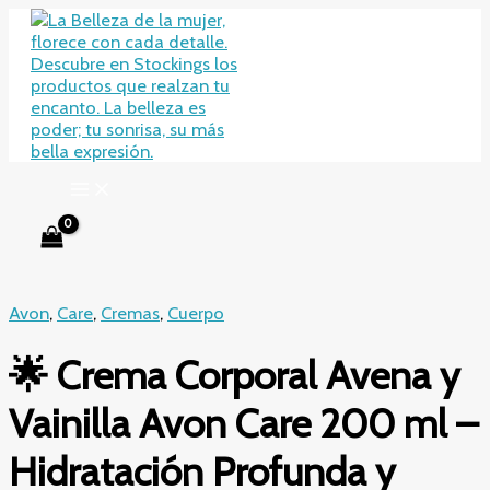
Ir
al
contenido
Avon
,
Care
,
Cremas
,
Cuerpo
🌟 Crema Corporal Avena y
Vainilla Avon Care 200 ml –
Hidratación Profunda y