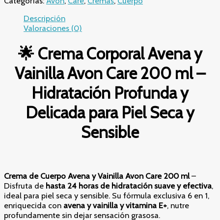
Categorías:
Avon
,
Care
,
Cremas
,
Cuerpo
Avena
y
Descripción
Vainilla
Valoraciones (0)
Avon
Care
🌟
Crema Corporal Avena y
200
ml
Vainilla Avon Care 200 ml –
–
Hidratación
Hidratación Profunda y
Profunda
y
Delicada para Piel Seca y
Delicada
para
Sensible
Piel
Seca
y
Sensible
cantidad
Crema de Cuerpo Avena y Vainilla Avon Care 200 ml
–
Disfruta de
hasta 24 horas de hidratación suave y efectiva
,
ideal para piel seca y sensible. Su fórmula exclusiva 6 en 1,
enriquecida con
avena y vainilla y vitamina E+
, nutre
profundamente sin dejar sensación grasosa.