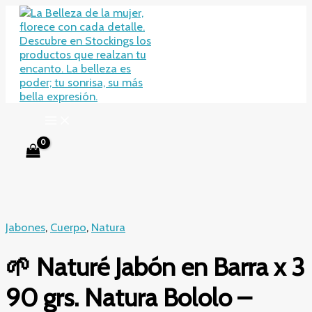
Ir
al
contenido
Jabones
,
Cuerpo
,
Natura
🌱 Naturé Jabón en Barra x 3
90 grs. Natura Bololo –