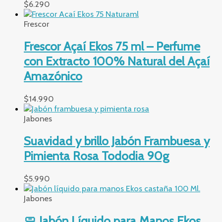
$
6.290
Frescor
Frescor Açaí Ekos 75 ml – Perfume
con Extracto 100% Natural del Açaí
Amazónico
$
14.990
Jabones
Suavidad y brillo Jabón Frambuesa y
Pimienta Rosa Tododia 90g
$
5.990
Jabones
🧼 Jabón Líquido para Manos Ekos