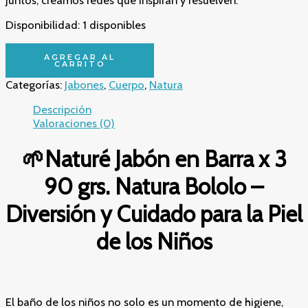
Disponibilidad:
1 disponibles
🌱
AGREGAR AL
Naturé
CARRITO
Jabón
Categorías:
Jabones
,
Cuerpo
,
Natura
en
Barra
Descripción
x
Valoraciones (0)
3
90
🌱Naturé Jabón en Barra x 3
grs.
Natura
90 grs. Natura Bololo –
Bololo
–
Diversión y Cuidado para la Piel
Diversión
y
de los Niños
Cuidado
para
la
Piel
de
El baño de los niños no solo es un momento de higiene,