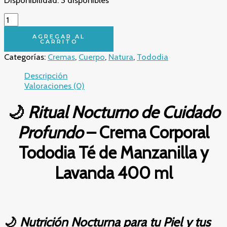
🌙
Ritual
Nocturno
AGREGAR AL
CARRITO
de
Categorías:
Cremas
,
Cuerpo
,
Natura
,
Tododia
Cuidado
Profundo
Descripción
–
Valoraciones (0)
Crema
Corporal
🌙
Ritual Nocturno de Cuidado
Tododia
Té
Profundo
– Crema Corporal
de
Manzanilla
Tododia Té de Manzanilla y
y
Lavanda
Lavanda 400 ml
400
ml
cantidad
🌙
Nutrición Nocturna para tu Piel y tus