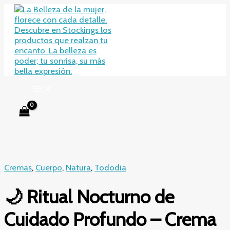
Ir
al
contenido
Cremas
,
Cuerpo
,
Natura
,
Tododia
🌙 Ritual Nocturno de
Cuidado Profundo – Crema