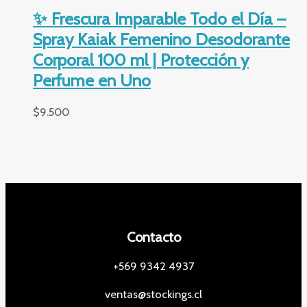
✨ Frescura Imparable Todo el Día –
Spray Kaiak Femenino Desodorante
Corporal 100 ml | Protección y
Perfume en Uno
$
9.500
Contacto
+569 9342 4937
ventas@stockings.cl