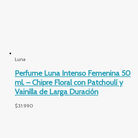
Avon
✨Crema de Manos Avena y Vainilla
75 grs – Hidratación Profunda y
Aroma Delicado 🍯