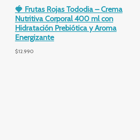
Frescor
Frescor Açaí Ekos 75 ml – Perfume
con Extracto 100% Natural del Açaí
Amazónico
$
14.990