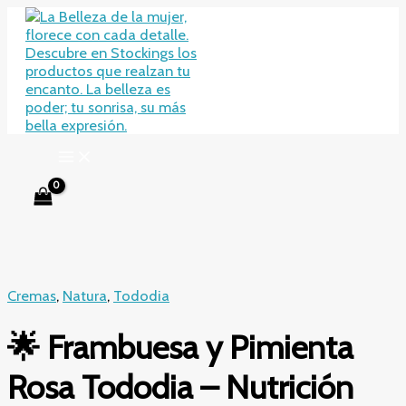
Ir
al
contenido
Cremas
,
Natura
,
Tododia
🌟 Frambuesa y Pimienta
Rosa Tododia – Nutrición