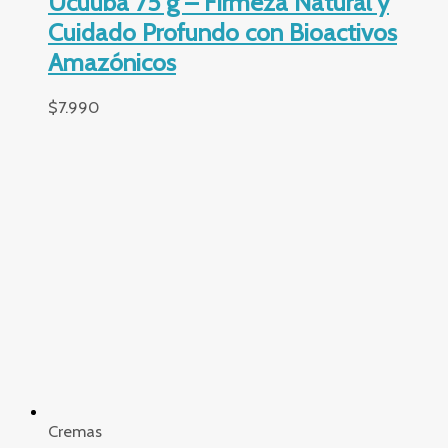
Energizante
$
12.990
Cremas
Hidratante para Manos Tukumá Ekos
75g – Antiseñales Vegano con Doble
Acción Restauradora
$
6.990
Productos relacionados