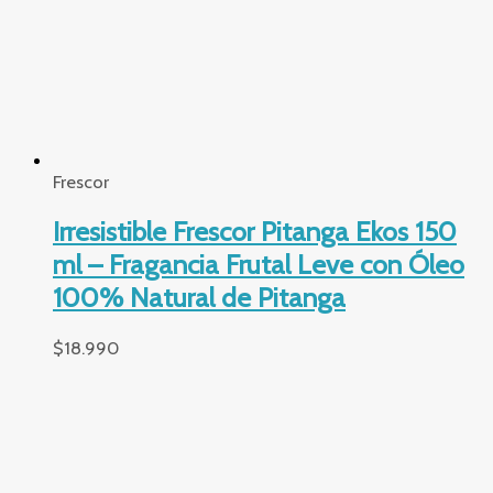
Cyzone
Revolucionario Cyzone Serum
Corrector Skin First 19 ml.
$
6.990