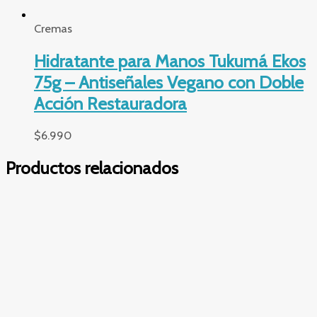
Frescor
Irresistible Frescor Pitanga Ekos 150
ml – Fragancia Frutal Leve con Óleo
100% Natural de Pitanga
$
18.990