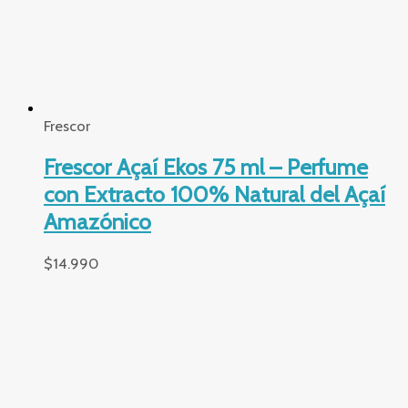
Luna
Perfume Luna Intenso Femenina 50
ml. – Chipre Floral con Patchoulí y
Vainilla de Larga Duración
$
31.990