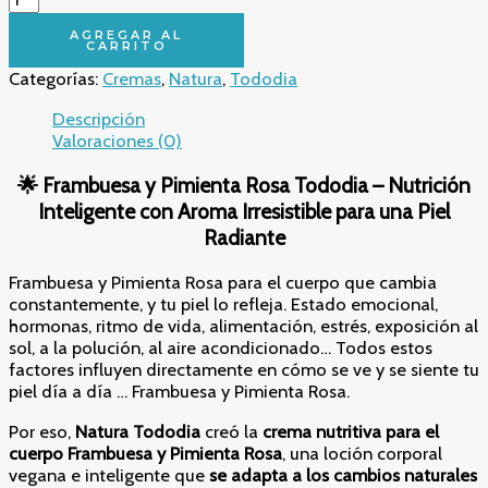
Frambuesa
y
AGREGAR AL
CARRITO
Pimienta
Categorías:
Cremas
,
Natura
,
Tododia
Rosa
Tododia
Descripción
–
Valoraciones (0)
Nutrición
Inteligente
🌟 Frambuesa y Pimienta Rosa Tododia – Nutrición
con
Inteligente con Aroma Irresistible para una Piel
Aroma
Irresistible
Radiante
para
una
Frambuesa y Pimienta Rosa para el cuerpo que cambia
Piel
constantemente, y tu piel lo refleja. Estado emocional,
Radiante
hormonas, ritmo de vida, alimentación, estrés, exposición al
cantidad
sol, a la polución, al aire acondicionado… Todos estos
factores influyen directamente en cómo se ve y se siente tu
piel día a día … Frambuesa y Pimienta Rosa.
Por eso,
Natura Tododia
creó la
crema nutritiva para el
cuerpo Frambuesa y Pimienta Rosa
, una loción corporal
vegana e inteligente que
se adapta a los cambios naturales