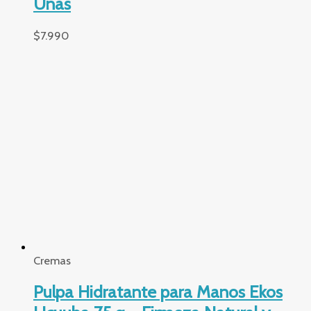
Uñas
$
7.990
Cremas
Pulpa Hidratante para Manos Ekos
Ucuuba 75 g – Firmeza Natural y
Cuidado Profundo con Bioactivos
Amazónicos
$
7.990
Cremas
🍓 Frutas Rojas Tododia – Crema
Nutritiva Corporal 400 ml con
Hidratación Prebiótica y Aroma