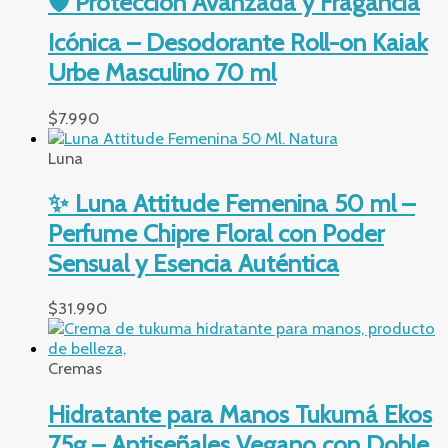
🛡️ Protección Avanzada y Fragancia
Icónica – Desodorante Roll-on Kaiak
Urbe Masculino 70 ml
$
7.990
Luna
✨ Luna Attitude Femenina 50 ml –
Perfume Chipre Floral con Poder
Sensual y Esencia Auténtica
$
31.990
Cremas
Hidratante para Manos Tukumá Ekos
75g – Antiseñales Vegano con Doble