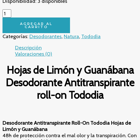
Disponibilidad:
3 disponibles
🌿
Activa
tu
AGREGAR AL
CARRITO
Protección
Categorías:
Desodorantes
,
Natura
,
Tododia
Inteligente
y
Descripción
Natural
Valoraciones (0)
–
Desodorante
Hojas de Limón y Guanábana
Antitranspirante
Roll-
Desodorante Antitranspirante
On
Hojas
roll-on Tododia
de
Limón
y
Guanábana
Tododia
Desodorante Antitranspirante Roll-On Tododia Hojas de
75
Limón y Guanábana
Ml.
48h de protección contra el mal olor y la transpiración. Con
cantidad