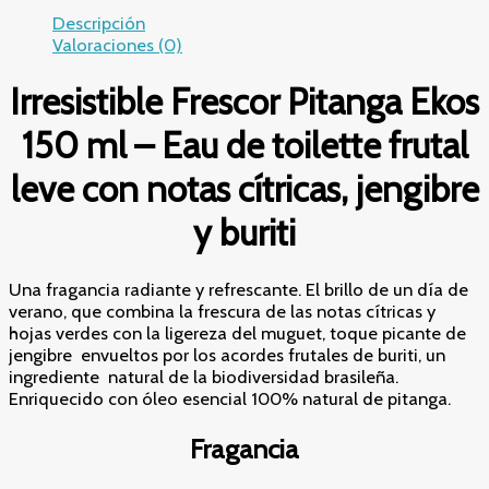
ml
Descripción
–
Valoraciones (0)
Fragancia
Frutal
Irresistible Frescor Pitanga Ekos
Leve
con
150 ml – Eau de toilette frutal
Óleo
100%
leve con notas cítricas, jengibre
Natural
de
y buriti
Pitanga
cantidad
Una fragancia radiante y refrescante. El brillo de un día de
verano, que combina la frescura de las notas cítricas y
hojas verdes con la ligereza del muguet, toque picante de
jengibre envueltos por los acordes frutales de buriti, un
ingrediente natural de la biodiversidad brasileña.
Enriquecido con óleo esencial 100% natural de pitanga.
Fragancia