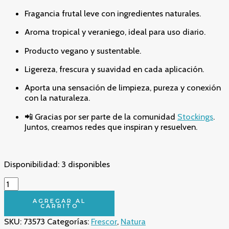
Fragancia frutal leve con ingredientes naturales.
Aroma tropical y veraniego, ideal para uso diario.
Producto vegano y sustentable.
Ligereza, frescura y suavidad en cada aplicación.
Aporta una sensación de limpieza, pureza y conexión
con la naturaleza.
📲 Gracias por ser parte de la comunidad
Stockings
.
Juntos, creamos redes que inspiran y resuelven.
Disponibilidad:
3 disponibles
Irresistible
Frescor
Pitanga
AGREGAR AL
CARRITO
Ekos
SKU:
73573
Categorías:
Frescor
,
Natura
150