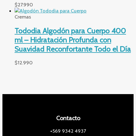
$
27.990
Cremas
Tododia Algodón para Cuerpo 400
ml – Hidratación Profunda con
Suavidad Reconfortante Todo el Día
$
12.990
Contacto
+569 9342 4937