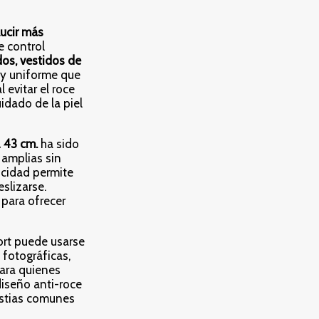
lucir más
e control
os, vestidos de
 y uniforme que
 evitar el roce
uidado de la piel
 43 cm.
ha sido
 amplias sin
ticidad permite
slizarse.
para ofrecer
hort puede usarse
 fotográficas,
para quienes
diseño anti-roce
estias comunes