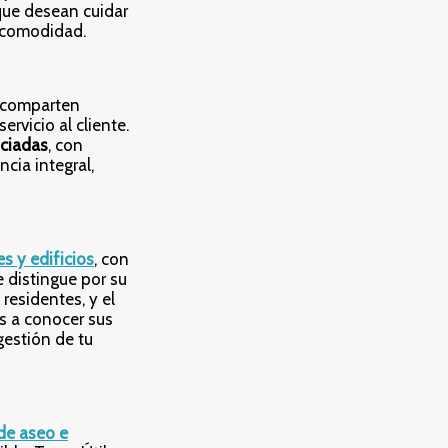
que desean cuidar
ar comodidad.
 comparten
rvicio al cliente.
ciadas
, con
cia integral,
s y edificios
, con
e distingue por su
esidentes, y el
s a conocer sus
gestión de tu
 de aseo e