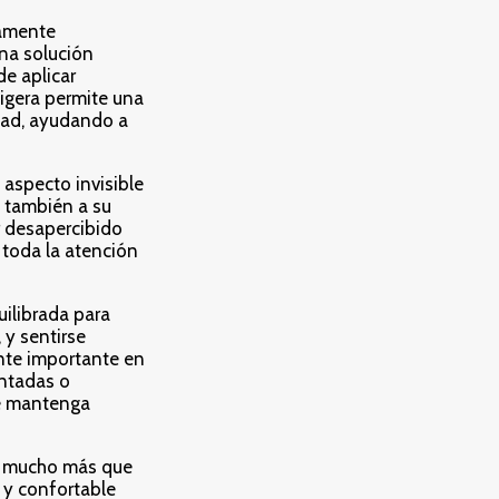
amente
na solución
de aplicar
ligera permite una
dad, ayudando a
el aspecto invisible
o también a su
r desapercibido
 toda la atención
ilibrada para
 y sentirse
nte importante en
entadas o
se mantenga
 mucho más que
 y confortable