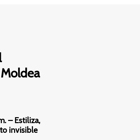
l
 Moldea
 – Estiliza,
o invisible