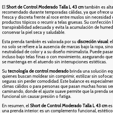
El
Short de Control Moderado Talla L 43 cm
también es alt
recomendado durante temporadas cálidas, ya que ofrece u
fresca y discreta frente al roce entre muslos sin necesidad 
productos tópicos o recurrir a telas gruesas. Su confección 
transpirabilidad adecuada y evita la acumulación de hume
conservar la piel seca y saludable.
Esta prenda también es valorada por su
discreción visual
: 
no solo se refiere a la ausencia de marcas bajo la ropa, sin
neutralidad de color y a su diseño minimalista. Puede pasa
incluso bajo telas finas o con movimiento, asegurando que
se mantenga en el atuendo sin interrupciones estéticas.
Su
tecnología de control moderado
brinda una solución equ
quienes buscan moldear sin comprimir, estilizar sin sofocar,
seguras sin perder comodidad. Este balance es especialme
climas cálidos o para personas que pasan muchas horas s
caminando, donde el ajuste suave permite que la prenda 
funcional sin causar presión o fatiga.
En resumen, el
Short de Control Moderado Talla L 43 cm
es
una prenda interior: es un complemento funcional, estético