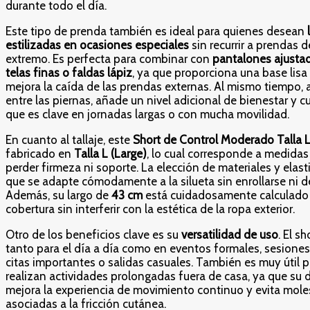
durante todo el día.
Este tipo de prenda también es ideal para quienes desean
estilizadas en ocasiones especiales
sin recurrir a prendas d
extremo. Es perfecta para combinar con
pantalones ajustad
telas finas o faldas lápiz
, ya que proporciona una base lisa
mejora la caída de las prendas externas. Al mismo tiempo, al
entre las piernas, añade un nivel adicional de bienestar y c
que es clave en jornadas largas o con mucha movilidad.
En cuanto al tallaje, este
Short de Control Moderado Talla L
fabricado en
Talla L (Large)
, lo cual corresponde a medidas
perder firmeza ni soporte. La elección de materiales y elas
que se adapte cómodamente a la silueta sin enrollarse ni de
Además, su largo de
43 cm
está cuidadosamente calculado 
cobertura sin interferir con la estética de la ropa exterior.
Otro de los beneficios clave es su
versatilidad de uso
. El s
tanto para el día a día como en eventos formales, sesiones
citas importantes o salidas casuales. También es muy útil 
realizan actividades prolongadas fuera de casa, ya que su 
mejora la experiencia de movimiento continuo y evita mol
asociadas a la fricción cutánea.