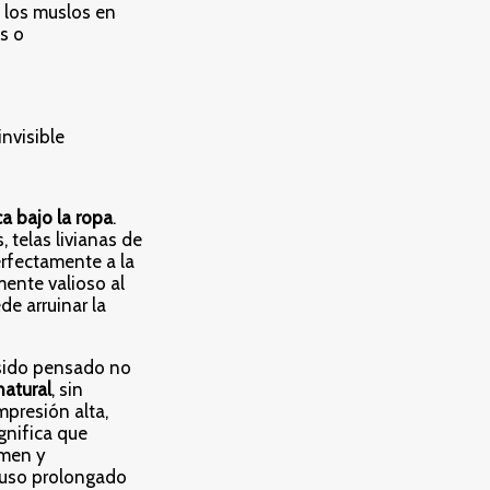
 los muslos en
s o
nvisible
a bajo la ropa
.
 telas livianas de
rfectamente a la
mente valioso al
de arruinar la
sido pensado no
natural
, sin
mpresión alta,
ignifica que
omen y
l uso prolongado