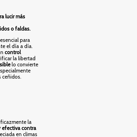
a lucir más
idos o faldas.
esencial para
e el día a día.
un
control
rificar la libertad
sible
lo convierte
 especialmente
 ceñidos.
 eficazmente la
y efectiva contra
reciada en climas