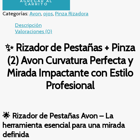
de
AGREGAR AL
CARRITO
Pestañas
Categorías:
Avon
,
ojos
,
Pinza Rizadora
+
Pinza
Descripción
(2)
Valoraciones (0)
Avon
en
✨ Rizador de Pestañas + Pinza
Chile
–
(2) Avon Curvatura Perfecta y
Curvatura
Perfecta
Mirada Impactante con Estilo
y
Mirada
Profesional
Impactante
con
Estilo
Profesional
cantidad
🌟 Rizador de Pestañas Avon – La
herramienta esencial para una mirada
definida