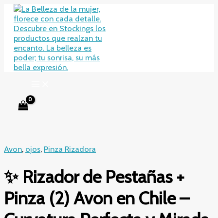
Ir
al
contenido
Avon
,
ojos
,
Pinza Rizadora
✨ Rizador de Pestañas +
Pinza (2) Avon en Chile –