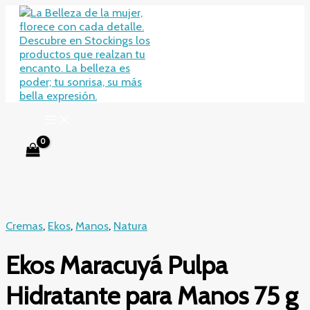
Ir
al
contenido
Cremas
,
Ekos
,
Manos
,
Natura
Ekos Maracuyá Pulpa
Hidratante para Manos 75 g