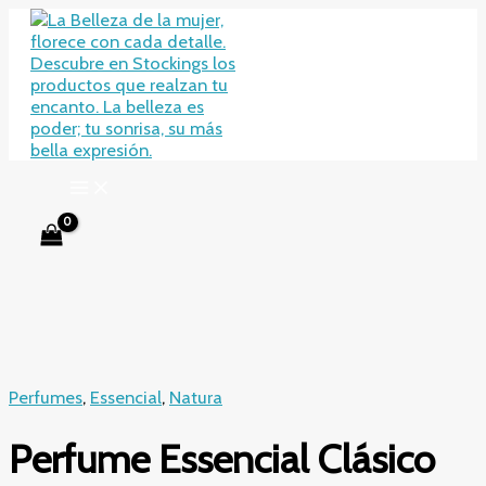
Ir
al
contenido
Perfumes
,
Essencial
,
Natura
Perfume Essencial Clásico