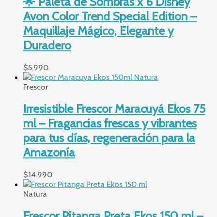
🌟 Paleta de Sombras x 6 Disney
Avon Color Trend Special Edition –
Maquillaje Mágico, Elegante y
Duradero
$
5.990
Frescor
Irresistible Frescor Maracuyá Ekos 75
ml – Fragancias frescas y vibrantes
para tus días, regeneración para la
Amazonía
$
14.990
Natura
Frescor Pitanga Preta Ekos 150 ml –