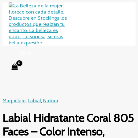
Ir
al
contenido
Maquillaje
,
Labial
,
Natura
Labial Hidratante Coral 805
Faces – Color Intenso,