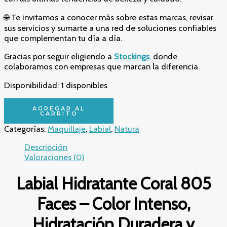
🌐 Te invitamos a conocer más sobre estas marcas, revisar
sus servicios y sumarte a una red de soluciones confiables
que complementan tu día a día.
Gracias por seguir eligiendo a
Stockings
,
donde
colaboramos con empresas que marcan la diferencia.
Disponibilidad:
1 disponibles
Labial
AGREGAR AL
Hidratante
CARRITO
Coral
Categorías:
Maquillaje
,
Labial
,
Natura
805
Faces
Descripción
–
Valoraciones (0)
Color
Intenso,
Labial Hidratante Coral 805
Hidratación
Duradera
Faces – Color Intenso,
y
Protección
Hidratación Duradera y
FPS