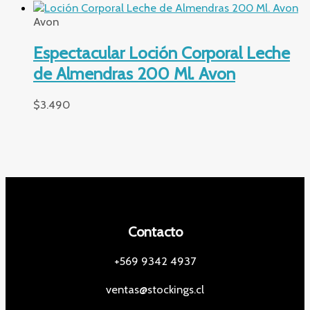
Avon
Espectacular Loción Corporal Leche
de Almendras 200 Ml. Avon
$
3.490
Contacto
+569 9342 4937
ventas@stockings.cl