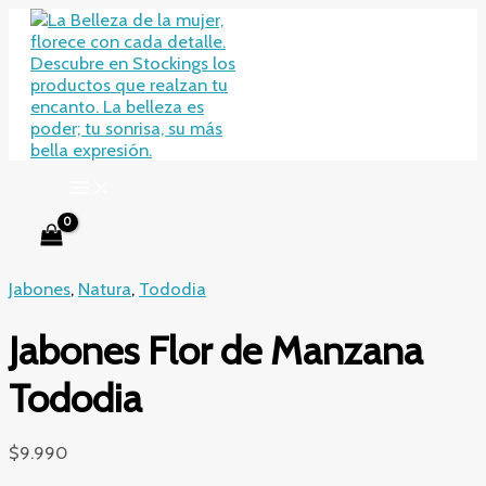
Ir
al
contenido
Jabones
,
Natura
,
Tododia
Jabones Flor de Manzana
Tododia
$
9.990