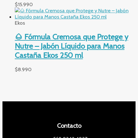
$
15.990
Ekos
🌰 Fórmula Cremosa que Protege y
Nutre – Jabón Líquido para Manos
Castaña Ekos 250 ml
$
8.990
Contacto