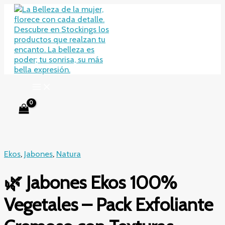
Ir
al
contenido
Ekos
,
Jabones
,
Natura
🌿 Jabones Ekos 100%
Vegetales – Pack Exfoliante