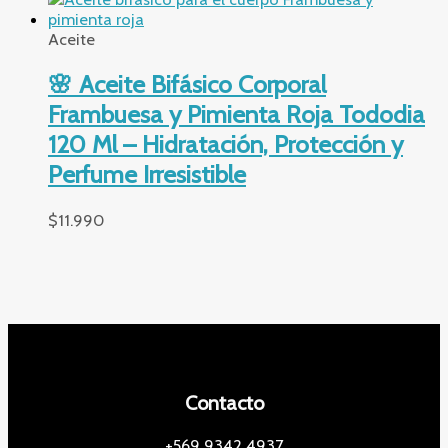
Aceite
🌸 Aceite Bifásico Corporal
Frambuesa y Pimienta Roja Tododia
120 Ml – Hidratación, Protección y
Perfume Irresistible
$
11.990
Contacto
+569 9342 4937