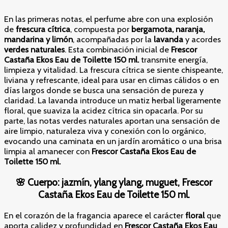
En las primeras notas, el perfume abre con una explosión
de
frescura cítrica
, compuesta por
bergamota, naranja,
mandarina y limón
, acompañadas por la
lavanda
y acordes
verdes naturales
. Esta combinación inicial de
Frescor
Castaña Ekos Eau de Toilette 150 ml.
transmite energía,
limpieza y vitalidad. La frescura cítrica se siente chispeante,
liviana y refrescante, ideal para usar en climas cálidos o en
días largos donde se busca una sensación de pureza y
claridad. La lavanda introduce un matiz herbal ligeramente
floral, que suaviza la acidez cítrica sin opacarla. Por su
parte, las notas verdes naturales aportan una sensación de
aire limpio, naturaleza viva y conexión con lo orgánico,
evocando una caminata en un jardín aromático o una brisa
limpia al amanecer con
Frescor Castaña Ekos Eau de
Toilette 150 ml.
🌸
Cuerpo: jazmín, ylang ylang, muguet, Frescor
Castaña Ekos Eau de Toilette 150 ml.
En el corazón de la fragancia aparece el carácter
floral
que
aporta calidez y profundidad en
Frescor Castaña Ekos Eau