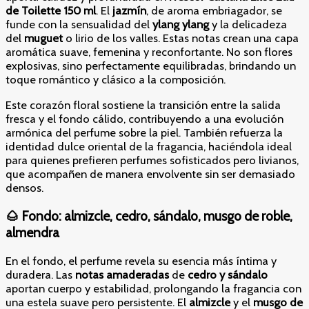
de Toilette 150 ml
. El
jazmín
, de aroma embriagador, se
funde con la sensualidad del
ylang ylang
y la delicadeza
del
muguet
o lirio de los valles. Estas notas crean una capa
aromática suave, femenina y reconfortante. No son flores
explosivas, sino perfectamente equilibradas, brindando un
toque romántico y clásico a la composición.
Este corazón floral sostiene la transición entre la salida
fresca y el fondo cálido, contribuyendo a una evolución
armónica del perfume sobre la piel. También refuerza la
identidad dulce oriental de la fragancia, haciéndola ideal
para quienes prefieren perfumes sofisticados pero livianos,
que acompañen de manera envolvente sin ser demasiado
densos.
🌰
Fondo: almizcle, cedro, sándalo, musgo de roble,
almendra
En el fondo, el perfume revela su esencia más íntima y
duradera. Las
notas amaderadas
de
cedro y sándalo
aportan cuerpo y estabilidad, prolongando la fragancia con
una estela suave pero persistente. El
almizcle
y el
musgo de