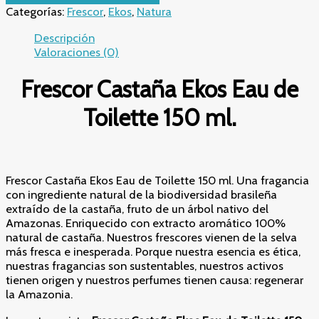
Categorías:
Frescor
,
Ekos
,
Natura
–
Castaña
Descripción
Ekos
Valoraciones (0)
Eau
de
Frescor Castaña Ekos Eau de
Toilette
150
Toilette 150 ml.
ml
cantidad
Frescor Castaña Ekos Eau de Toilette 150 ml. Una fragancia
con ingrediente natural de la biodiversidad brasileña
extraído de la castaña, fruto de un árbol nativo del
Amazonas. Enriquecido con extracto aromático 100%
natural de castaña. Nuestros frescores vienen de la selva
más fresca e inesperada. Porque nuestra esencia es ética,
nuestras fragancias son sustentables, nuestros activos
tienen origen ​y nuestros perfumes tienen causa: regenerar
la Amazonia.