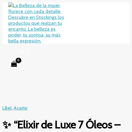
Ir
al
contenido
LBel
,
Aceite
✨ “Elixir de Luxe 7 Óleos –