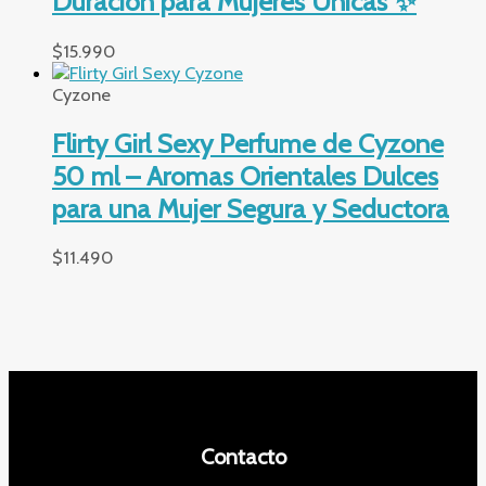
Duración para Mujeres Únicas ✨
$
15.990
Cyzone
Flirty Girl Sexy Perfume de Cyzone
50 ml – Aromas Orientales Dulces
para una Mujer Segura y Seductora
$
11.490
Contacto