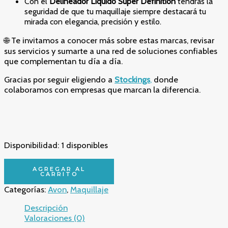
Con el
Delineador Líquido Super Definition
tendrás la
seguridad de que tu maquillaje siempre destacará tu
mirada con elegancia, precisión y estilo.
🌐 Te invitamos a conocer más sobre estas marcas, revisar
sus servicios y sumarte a una red de soluciones confiables
que complementan tu día a día.
Gracias por seguir eligiendo a
Stockings
,
donde
colaboramos con empresas que marcan la diferencia.
Disponibilidad:
1 disponibles
🌟
AGREGAR AL
Delineador
CARRITO
Líquido
Categorías:
Avon
,
Maquillaje
Super
Definition
Descripción
1.0
Valoraciones (0)
ml