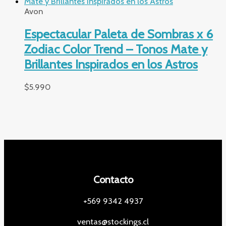
Avon
Espectacular Paleta de Sombras x 6
Zodiac Color Trend – Tonos Mate y
Brillantes Inspirados en los Astros
$
5.990
Contacto
+569 9342 4937
ventas@stockings.cl