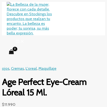
Ir
al
contenido
ojos
,
Cremas
,
L'oreal
,
Maquillaje
Age Perfect Eye-Cream
Lóreal 15 Ml.
$
11.990