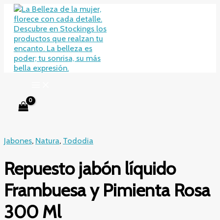
Ir
al
contenido
Jabones
,
Natura
,
Tododia
Repuesto jabón líquido
Frambuesa y Pimienta Rosa
300 Ml