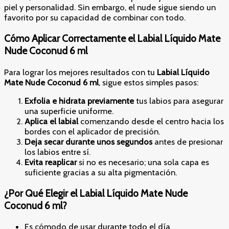
piel y personalidad. Sin embargo, el nude sigue siendo un
favorito por su capacidad de combinar con todo.
Cómo Aplicar Correctamente el Labial Líquido Mate
Nude Coconud 6 ml
Para lograr los mejores resultados con tu
Labial Líquido
Mate Nude Coconud 6 ml
, sigue estos simples pasos:
Exfolia e hidrata previamente
tus labios para asegurar
una superficie uniforme.
Aplica el labial
comenzando desde el centro hacia los
bordes con el aplicador de precisión.
Deja secar durante unos segundos
antes de presionar
los labios entre sí.
Evita reaplicar
si no es necesario; una sola capa es
suficiente gracias a su alta pigmentación.
¿Por Qué Elegir el Labial Líquido Mate Nude
Coconud 6 ml?
Es cómodo de usar durante todo el día.