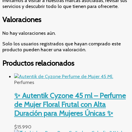
invitamos a visitar a nuestras marcas asociadas, revisar sus
servicios y descubrir todo lo que tienen para ofrecerte.
Valoraciones
No hay valoraciones aún.
Solo los usuarios registrados que hayan comprado este
producto pueden hacer una valoración.
Productos relacionados
Perfumes
✨ Autentik Cyzone 45 ml – Perfume
de Mujer Floral Frutal con Alta
Duración para Mujeres Únicas ✨
$
15.990