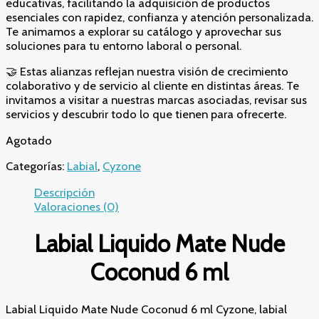
educativas, facilitando la adquisición de productos
esenciales con rapidez, confianza y atención personalizada.
Te animamos a explorar su catálogo y aprovechar sus
soluciones para tu entorno laboral o personal.
🤝 Estas alianzas reflejan nuestra visión de crecimiento
colaborativo y de servicio al cliente en distintas áreas. Te
invitamos a visitar a nuestras marcas asociadas, revisar sus
servicios y descubrir todo lo que tienen para ofrecerte.
Agotado
Categorías:
Labial
,
Cyzone
Descripción
Valoraciones (0)
Labial Liquido Mate Nude
Coconud 6 ml
Labial Liquido Mate Nude Coconud 6 ml Cyzone, labial