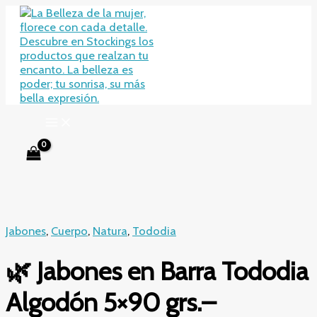
Ir
al
contenido
Jabones
,
Cuerpo
,
Natura
,
Tododia
🌿 Jabones en Barra Tododia
Algodón 5×90 grs.–