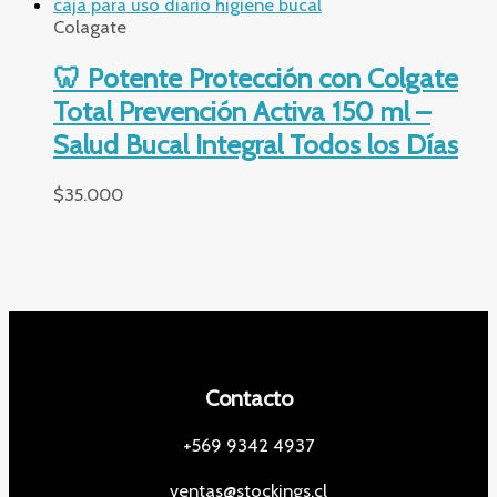
Colagate
🦷 Potente Protección con Colgate
Total Prevención Activa 150 ml –
Salud Bucal Integral Todos los Días
$
35.000
Contacto
+569 9342 4937
ventas@stockings.cl