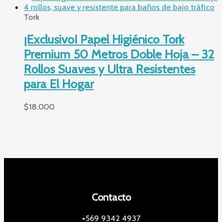
Tork
¡Exclusivo! Papel Higiénico Tork
Premium 50 Metros Doble Hoja – 32
Rollos Suaves y Ultra Resistentes
para El Hogar
$
18.000
Contacto
+569 9342 4937