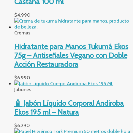
Castaña 100 ml
$
4.990
Cremas
Hidratante para Manos Tukumá Ekos
75g – Antiseñales Vegano con Doble
Acción Restauradora
$
6.990
Jabones
🧴 Jabón Líquido Corporal Andiroba
Ekos 195 ml – Natura
$
6.290