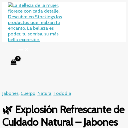
Ir
al
contenido
Jabones
,
Cuerpo
,
Natura
,
Tododia
🌿 Explosión Refrescante de
Cuidado Natural – Jabones