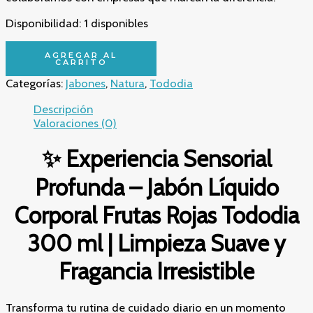
Disponibilidad:
1 disponibles
✨
AGREGAR AL
Experiencia
CARRITO
Sensorial
Categorías:
Jabones
,
Natura
,
Tododia
Profunda
–
Descripción
Jabón
Valoraciones (0)
Líquido
Corporal
✨ Experiencia Sensorial
Frutas
Rojas
Profunda – Jabón Líquido
Tododia
300
Corporal Frutas Rojas Tododia
ml
|
300 ml | Limpieza Suave y
Limpieza
Suave
Fragancia Irresistible
y
Fragancia
Irresistible
Transforma tu rutina de cuidado diario en un momento