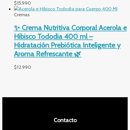
$
15.990
Cremas
✨ Crema Nutritiva Corporal Acerola e
Hibisco Tododia 400 ml –
Hidratación Prebiótica Inteligente y
Aroma Refrescante 🌿
$
12.990
Contacto