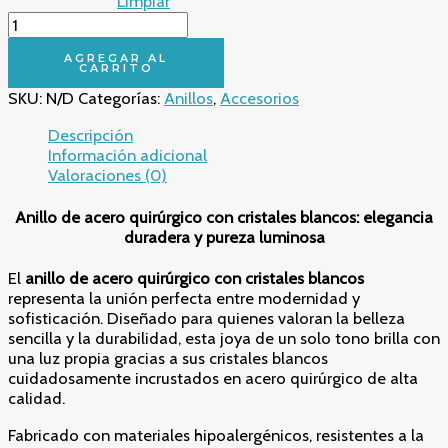
Limpiar
Brillante
Anillo
de
AGREGAR AL
CARRITO
acero
SKU:
N/D
Categorías:
Anillos
,
Accesorios
quirúrgico
con
Descripción
cristales
Información adicional
blancos
Valoraciones (0)
–
Elegancia
Anillo de acero quirúrgico con cristales blancos: elegancia
y
duradera y pureza luminosa
pureza
en
El
anillo de acero quirúrgico con cristales blancos
cada
representa la unión perfecta entre modernidad y
detalle
sofisticación. Diseñado para quienes valoran la belleza
cantidad
sencilla y la durabilidad, esta joya de un solo tono brilla con
una luz propia gracias a sus cristales blancos
cuidadosamente incrustados en acero quirúrgico de alta
calidad.
Fabricado con materiales hipoalergénicos, resistentes a la