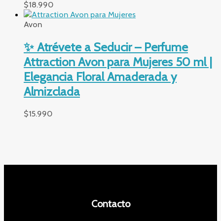
$
18.990
Avon
✨ Atrévete a Seducir – Perfume
Attraction Avon para Mujeres 50 ml |
Elegancia Floral Amaderada y
Almizclada
$
15.990
Contacto